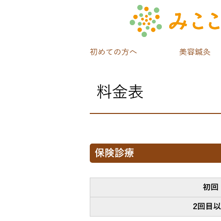
初めての方へ
美容鍼灸
料金表
保険診療
初回
2回目