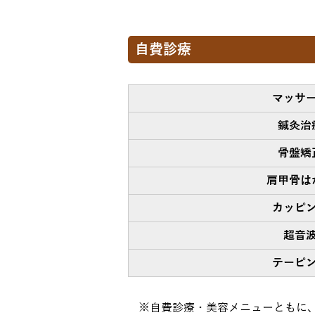
自費診療
マッサ
鍼灸治
骨盤矯
肩甲骨は
カッピ
超音
テーピ
※自費診療・美容メニューともに、