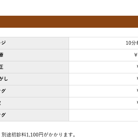
ージ
10分
療
￥
正
がし
ング
波
ング
別途初診料1,100円がかかります。